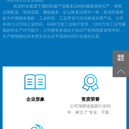
前进科化集团下属的民爆产业集多品种的爆破器材生产、销售、
运输配送、现场混装、爆破服务、矿山恢复治理为一体，前进民爆商
标为中国驰名商标，工业炸药、工业雷管均为河南省名牌产品。
公司
具有
13.2
万吨工业炸药、
6480万发工业电子雷管、1200万米工业导爆
索
的
年生产许可能力，公司拥有多项自主知识产权和国家发明专利，
生产线智能化和本质安全化水平居国内同行业领先位置。
企业形象
资质荣誉
公司深耕连接器行业50
年，树立了“专业、可靠、
高端”的品牌形象，...