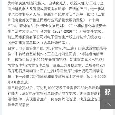
为持续实施“机械化换人、自动化减人、机器人替人”工程，全
面推进机器人及智能成套装备在民爆生产线的应用，进一步减
少危险作业场所人员，提高生产线本质安全水平，根据《工业
和信息化部关于推进民爆行业高质量发展的意见》《“十四
五”民用爆炸物品行业安全发展规划》《工业和信息化系统安全
生产治本攻坚三年行动方案（2024-2026年）》等文件要求，
前进民爆股份有限公司对电子雷管生产线进行技术升级改造，
同步新建雷管总库区（含单质炸药库）。
目前，电子雷管生产线（电子雷管3号工房）已完成避雷线塔移
位，中转站台基础制作；正在进行河道回填，5米隧道钢筋绑
扎，该项目预计于2025年春节前完成。新建雷管库区已完成1
号雷管库和2号雷管库边坡、道路土方开挖运输、边坡修整及1
号库毛石挡墙砌筑；正在进行1号雷管库防爆土堤毛石挡墙砌
筑，下一步将启动值班室和单质炸药库土方开挖，预计于2025
年4月底完成。
项目建设完成后，可达到1000万发工业雷管和30吨单质炸药储
存能力，满足电子雷管和单质炸药储存要求，改善雷管储存、
运输条件，实现雷管生产、储存集约化管理，满足企业管理高
质量发展需要。